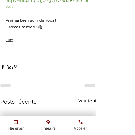
https://maps.app.goo.gl/LQk3UaBYfKeTbb
2K6
Prenez bien soin de vous !
Masseusement 🤗
Elsa
Voir tout
Posts récents
Réserver
Itinéraire
Appeler