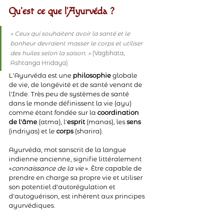
Qu'est ce que l'Ayurvéda ?
« Ceux qui souhaitent avoir la santé et le 
bonheur devraient masser le corps et utiliser 
des huiles selon la saison. »
 (Vagbhata, 
Ashtanga Hridaya)
L'Ayurvéda est une 
philosophie 
globale 
de vie, de longévité et de santé venant de 
l'Inde. Très peu de systèmes de santé 
dans le monde définissent la vie (ayu) 
comme étant fondée sur la 
coordination 
de l'âme
 (atma), l'
esprit
 (manas), les 
sens
(indriyas) et le 
corps
 (sharira).
Ayurvéda, mot sanscrit de la langue 
indienne ancienne, signifie littéralement 
«
connaissance de la vie 
». Être capable de 
prendre en charge sa propre vie et utiliser 
son potentiel d'autorégulation et 
d'autoguérison, est inhérent aux principes 
ayurvédiques.