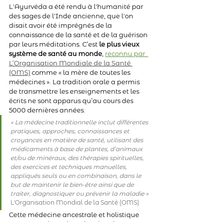
L'Ayurvéda a été rendu à l'humanité par 
des sages de l'Inde ancienne, que l'on 
disait avoir été imprégnés de la 
connaissance de la santé et de la guérison 
par leurs méditations. C’est 
le plus vieux 
système de santé au monde
, 
reconnu par  
L’Organisation Mondiale de la Santé 
(OMS)
 comme « la mère de toutes les 
médecines »
.
 La tradition orale a permis 
de transmettre les enseignements et les 
écrits ne sont apparus qu’au cours des 
5000 dernières années.
« La médecine traditionnelle inclut différentes 
pratiques, approches, connaissances et 
croyances en matière de santé, utilisant des 
médicaments à base de plantes, d’animaux 
et/ou de minéraux, des thérapies spirituelles, 
des exercices et techniques manuelles, 
appliqués seuls ou en combinaison, dans le 
but de maintenir le bien-être ainsi que de 
traiter, diagnostiquer ou prévenir la maladie »
L'Organisation Mondial de la Santé (OMS)
Cette médecine ancestrale et holistique 